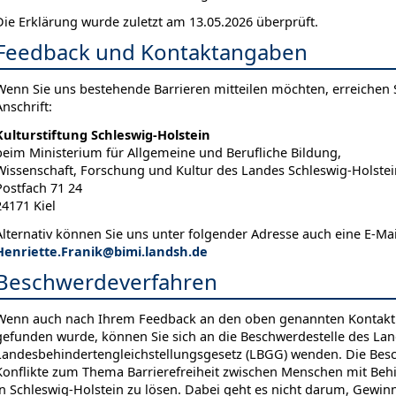
Die Erklärung wurde zuletzt am 13.05.2026 überprüft.
Feedback und Kontaktangaben
Wenn Sie uns bestehende Barrieren mitteilen möchten, erreichen 
Anschrift:
Kulturstiftung Schleswig-Holstein
beim Ministerium für Allgemeine und Berufliche Bildung,
Wissenschaft, Forschung und Kultur des Landes Schleswig-Holstei
Postfach 71 24
24171 Kiel
Alternativ können Sie uns unter folgender Adresse auch eine E-Mai
Henriette.Franik@bimi.landsh.de
Beschwerdeverfahren
Wenn auch nach Ihrem Feedback an den oben genannten Kontakt 
gefunden wurde, können Sie sich an die Beschwerdestelle des La
Landesbehindertengleichstellungsgesetz (LBGG) wenden. Die Besc
Konflikte zum Thema Barrierefreiheit zwischen Menschen mit Behi
in Schleswig-Holstein zu lösen. Dabei geht es nicht darum, Gewinn